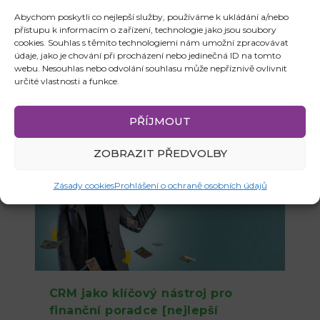
bankovních produktů na českém
Abychom poskytli co nejlepší služby, používáme k ukládání a/nebo
trhu
přístupu k informacím o zařízení, technologie jako jsou soubory
cookies. Souhlas s těmito technologiemi nám umožní zpracovávat
15. 09. 2023
|
Technologie
údaje, jako je chování při procházení nebo jedinečná ID na tomto
webu. Nesouhlas nebo odvolání souhlasu může nepříznivě ovlivnit
určité vlastnosti a funkce.
PŘÍJMOUT
ZOBRAZIT PŘEDVOLBY
Zásady cookies
Prohlášení o ochraně osobních údajů
CRM jako klíčový nástroj pro
finanční poradce [nejlepší