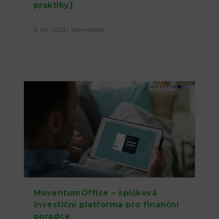
praktiky]
8. 09. 2023
|
Technologie
MoventumOffice – špičková
investiční platforma pro finanční
poradce