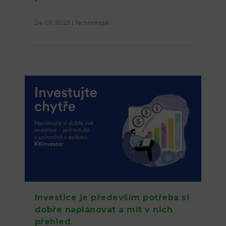
24. 01. 2023
|
Technologie
Investice je především potřeba si
dobře naplánovat a mít v nich
přehled.