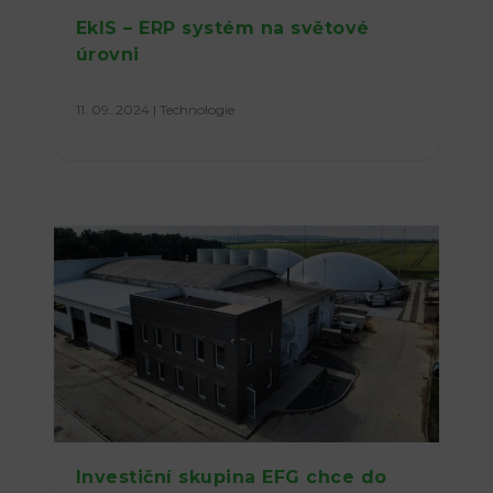
EkIS – ERP systém na světové
úrovni
11. 09. 2024
|
Technologie
Investiční skupina EFG chce do