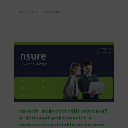
13. 01. 2023
|
Technologie
nsure®- nejmodernější srovnávač
a sjednávač pojišťovacích a
bankovních produktů na českém